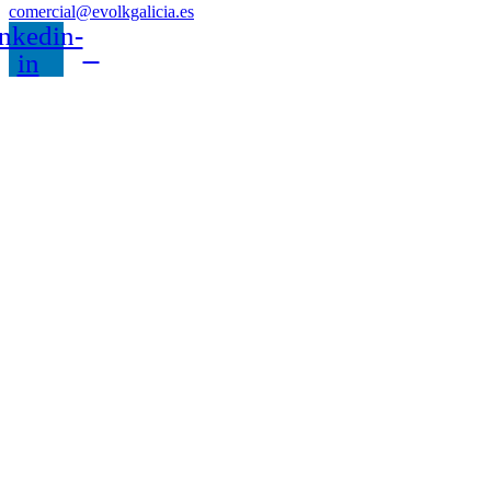
comercial@evolkgalicia.es
nkedin-
in