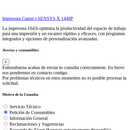
Reclamaciones y Sugerencias
Reclamaciones
Sugerencias
Este campo es obligatorio
Datos
Nombre y apellidos del usuario
Teléfono
Provincia
Modelo de la máquina
Nombre de la empresa
Email de contacto
Horario
Comentarios
Si su pedido es urgente, indíquelo junto con su horario, por
favor
Este campo es obligatorio. Detállanos brevemente tu solicitud.
PNG, JPG, GIF, o PDF (5Mb máximo subida)