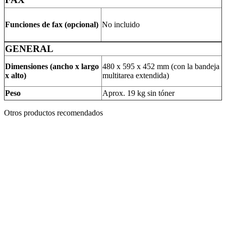
Funciones de fax (opcional)
No incluido
GENERAL
Dimensiones (ancho x largo
480 x 595 x 452 mm (con la bandeja
x alto)
multitarea extendida)
Peso
Aprox. 19 kg sin tóner
Otros productos recomendados
Impresora multifunción Canon imageRUNNER ADVANCE
C5560i ES+
La impresora 1643i optimiza la productividad del espacio de trabajo
para una impresión y un escaneo rápidos y eficaces, con programas
integrados y opciones de personalización avanzadas.