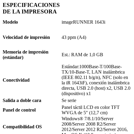
ESPECIFICACIONES
DE LA IMPRESORA
Modelo
imageRUNNER 1643i
Velocidad de impresión
43 ppm (A4)
Memoria de impresión
Est.: RAM de 1,0 GB
(estándar)
Estándar:1000Base-T/100Base-
TX/10-Base-T, LAN inalámbrica
(IEEE 802.11 b/g/n), NFC (solo en
Conectividad
la iR 1643iF), conexión inalámbrica
directa, USB 2.0 (host) x2, USB 2.0
(dispositivo) x1
Salida a doble cara
Se serie
Panel táctil LCD en color TFT
Panel de control
WVGA de 5″ (12,7 cm)
Windows® 7/8.1/10/Server
2008/Server 2008 R2/Server
Compatibilidad OS
2012/Server 2012 R2/Server 2016,