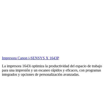
Impresora Canon i-SENSYS X 1440P
La impresora 1643i optimiza la productividad del espacio de trabajo
para una impresión y un escaneo rápidos y eficaces, con programas
integrados y opciones de personalización avanzadas.
Averías y consumibles
×
Enhorabuena acabas de enviar tu consulta correctamente. En breve
nos pondremos en contacto contigo.
Por problemas técnicos en estos momentos no es posible procesar tu
solicitud.
Motivo de la Consulta
Servicio Técnico
Petición de Consumibles