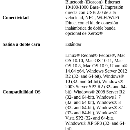
Bluetooth (iBeacon), Ethernet
10/100/1000 Base-T, Impresión
directa con USB 2.0 de alta
Conectividad
velocidad, NFC, Wi-Fi/Wi-Fi
Direct con el kit de conexión
inalámbrica de doble banda
opcional de Xerox®
Salida a doble cara
Estándar
Linux® Redhat® Fedora®, Mac
OS 10.10, Mac OS 10.11, Mac
OS 10.8, Mac OS 10.9, Ubuntu®
14.04 x64, Windows Server 2012
R2 (32- and 64-bit), Windows®
10 (32- and 64-bit), Windows®
2003 Server SP2 R2 (32- and 64-
Compatibilidad OS
bit), Windows® 2008 Server R2
(32- and 64-bit), Windows® 7
(32- and 64-bit), Windows® 8
(32- and 64-bit), Windows® 8.1
(32- and 64-bit), Windows®
Vista SP2 (32- and 64-bit),
Windows® XP SP3 (32- and 64-
bit)