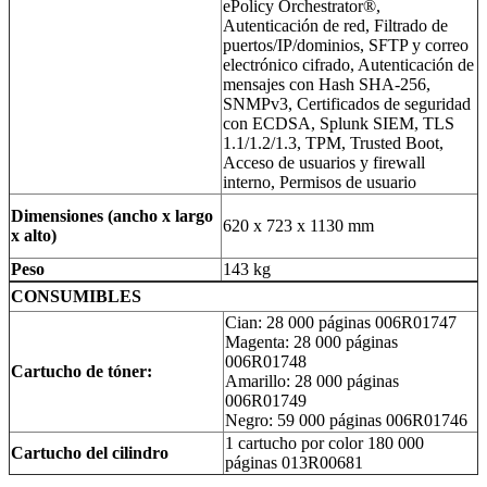
ePolicy Orchestrator®,
Autenticación de red, Filtrado de
puertos/IP/dominios, SFTP y correo
electrónico cifrado, Autenticación de
mensajes con Hash SHA-256,
SNMPv3, Certificados de seguridad
con ECDSA, Splunk SIEM, TLS
1.1/1.2/1.3, TPM, Trusted Boot,
Acceso de usuarios y firewall
interno, Permisos de usuario
Dimensiones (ancho x largo
620 x 723 x 1130 mm
x alto)
Peso
143 kg
CONSUMIBLES
Cian:
28 000 páginas 006R01747
Magenta:
28 000 páginas
006R01748
Cartucho de tóner:
Amarillo: 28 000 páginas
006R01749
Negro:
59 000 páginas 006R01746
1 cartucho por color
180 000
Cartucho del cilindro
páginas 013R00681