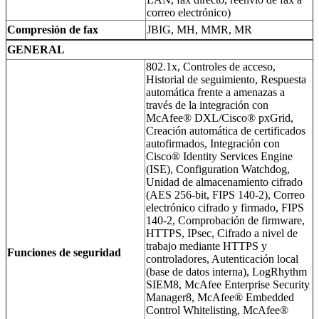
correo electrónico)
Compresión de fax
JBIG, MH, MMR, MR
GENERAL
802.1x, Controles de acceso,
Historial de seguimiento, Respuesta
automática frente a amenazas a
través de la integración con
McAfee® DXL/Cisco® pxGrid,
Creación automática de certificados
autofirmados, Integración con
Cisco® Identity Services Engine
(ISE), Configuration Watchdog,
Unidad de almacenamiento cifrado
(AES 256-bit, FIPS 140-2), Correo
electrónico cifrado y firmado, FIPS
140-2, Comprobación de firmware,
HTTPS, IPsec, Cifrado a nivel de
trabajo mediante HTTPS y
Funciones de seguridad
controladores, Autenticación local
(base de datos interna), LogRhythm
SIEM8, McAfee Enterprise Security
Manager8, McAfee® Embedded
Control Whitelisting, McAfee®