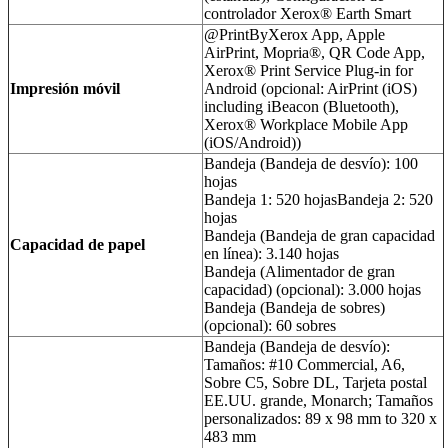
controlador Xerox® Earth Smart
@PrintByXerox App, Apple
AirPrint, Mopria®, QR Code App,
Xerox® Print Service Plug-in for
Impresión móvil
Android (opcional: AirPrint (iOS)
including iBeacon (Bluetooth),
Xerox® Workplace Mobile App
(iOS/Android))
Bandeja (Bandeja de desvío): 100
hojas
Bandeja 1: 520 hojas
Bandeja 2: 520
hojas
Bandeja (Bandeja de gran capacidad
Capacidad de papel
en línea): 3.140 hojas
Bandeja (Alimentador de gran
capacidad) (opcional): 3.000 hojas
Bandeja (Bandeja de sobres)
(opcional): 60 sobres
Bandeja (Bandeja de desvío):
Tamaños: #10 Commercial, A6,
Sobre C5, Sobre DL, Tarjeta postal
EE.UU. grande, Monarch; Tamaños
personalizados: 89 x 98 mm to 320 x
483 mm