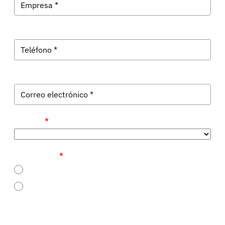
Provincia
*
Ya soy cliente
*
Sí
No
Información básica sobre la protección de sus datos:
Responsable del Tratamiento: BIGO SOLUCIONES INFORMÁTICAS, S.L.