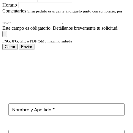
Horario
Comentarios
Si su pedido es urgente, indíquelo junto con su horario, por
favor
Este campo es obligatorio. Detállanos brevemente tu solicitud.
PNG, JPG, GIF, o PDF (5Mb máximo subida)
Cerrar
Enviar
Suscríbete a Evolk Galicia
Recibe las últimas noticias tecnológicas en tu correo.