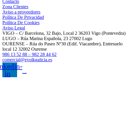
Contacto
Zona Clientes
Aviso a proveedores
Política De Privacidad
Política De Cookies
Aviso Legal
VIGO – C/ Barcelona, 32 Bajo, Local 2 36203 Vigo (Pontevedra)
LUGO – Rúa Marina Española, 23 27002 Lugo
OURENSE – Rúa do Paseo Nº30 (Edif. Viacambre), Entresuelo
local 12 32002 Ourense
986 13 52 88 – 982 28 44 62
comercial@evolkgalicia.es
nkedin-
in