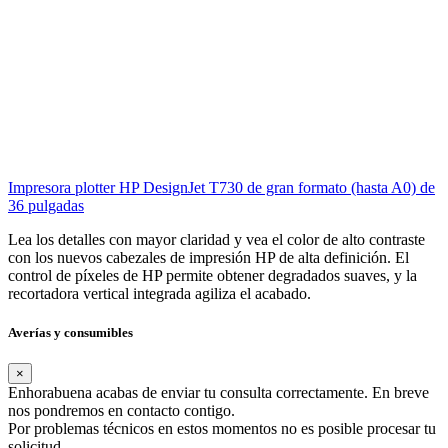
×
Enhorabuena acabas de enviar tu consulta correctamente. En breve
nos pondremos en contacto contigo.
Por problemas técnicos en estos momentos no es posible procesar tu
solicitud.
Motivo de la Consulta
Servicio Técnico
Petición de Consumibles
Información General
Reclamaciones y Sugerencias
Recogida de Tóner (Servicio próximamente disponible)
Servicio Técnico
Atascos
Mala calidad
Problemas de conexión
Software o gestor documental
Otros, especifica el problema en comentarios
Este campo es obligatorio