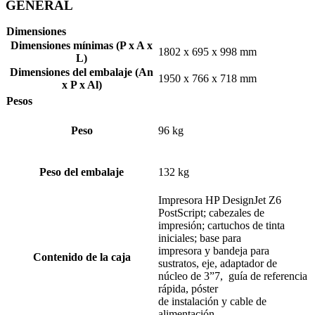
GENERAL
Dimensiones
Dimensiones mínimas (P x A x
1802 x 695 x 998 mm
L)
Dimensiones del embalaje (An
1950 x 766 x 718 mm
x P x Al)
Pesos
Peso
96 kg
Peso del embalaje
132 kg
Impresora HP DesignJet Z6
PostScript; cabezales de
impresión; cartuchos de tinta
iniciales; base para
impresora y bandeja para
Contenido de la caja
sustratos, eje, adaptador de
núcleo de 3”7, guía de referencia
rápida, póster
de instalación y cable de
alimentación