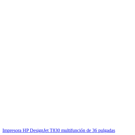
Impresora HP DesignJet T830 multifunción de 36 pulgadas
Lea los detalles con mayor claridad y vea el color de alto contraste
con los nuevos cabezales de impresión HP de alta definición. El
control de píxeles de HP permite obtener degradados suaves, y la
recortadora vertical integrada agiliza el acabado.