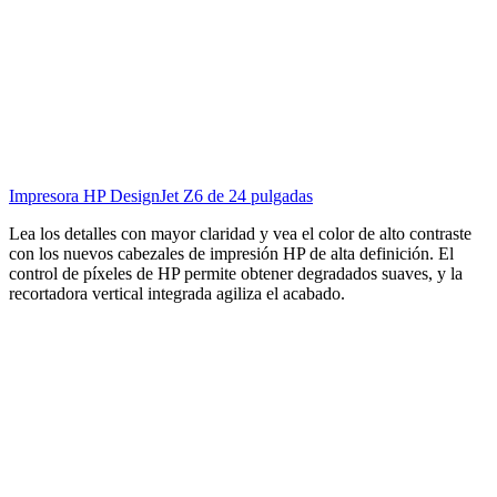
Impresora HP DesignJet Z6 de 24 pulgadas
Lea los detalles con mayor claridad y vea el color de alto contraste
con los nuevos cabezales de impresión HP de alta definición. El
control de píxeles de HP permite obtener degradados suaves, y la
recortadora vertical integrada agiliza el acabado.
Impresora plotter HP DesignJet T940 de gran formato de 36
pulgadas
Lea los detalles con mayor claridad y vea el color de alto contraste
con los nuevos cabezales de impresión HP de alta definición. El
control de píxeles de HP permite obtener degradados suaves, y la
recortadora vertical integrada agiliza el acabado.