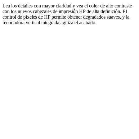
Impresora plotter HP DesignJet T730 de gran formato (hasta A0) de
36 pulgadas
Lea los detalles con mayor claridad y vea el color de alto contraste
con los nuevos cabezales de impresión HP de alta definición. El
control de píxeles de HP permite obtener degradados suaves, y la
recortadora vertical integrada agiliza el acabado.
Averías y consumibles