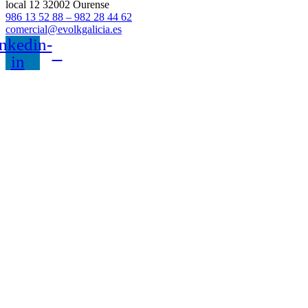
local 12 32002 Ourense
986 13 52 88 – 982 28 44 62
comercial@evolkgalicia.es
nkedin-
in