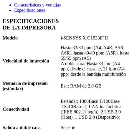
Características y ventajas
Especificaciones
ESPECIFICACIONES
DE LA IMPRESORA
Modelo
i-SENSYS X C1533iF II
Hasta 33/33 ppm (A4, A4R, A5R,
A6R), hasta 40/40 ppm (A5R), hasta
55/55 ppm (A5)
Velocidad de impresión
A doble cara: Hasta 33 ipm (A4
ppp) desde el cassette, 21 ipm (A4
ppp) desde la bandeja multifunción
Memoria de impresión
Est.: RAM de 2,0 GB
(estándar)
Estándar: 1000Base-T/100Base-
TX/10Base-T, LAN inalámbrica
Conectividad
(IEEE 802.11 b/g/n), 2 USB 2.0
(Host), 1 USB 2.0 (Dispositivo)
Salida a doble cara
Se serie