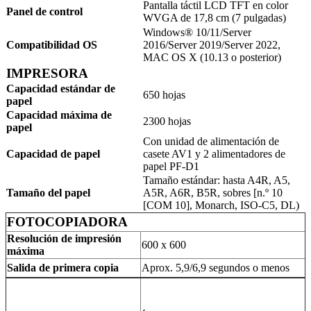
Pantalla táctil LCD TFT en color
Panel de control
WVGA de 17,8 cm (7 pulgadas)
Windows® 10/11/Server
Compatibilidad OS
2016/Server 2019/Server 2022,
MAC OS X (10.13 o posterior)
IMPRESORA
Capacidad estándar de
650 hojas
papel
Capacidad máxima de
2300 hojas
papel
Con unidad de alimentación de
Capacidad de papel
casete AV1 y 2 alimentadores de
papel PF-D1
Tamaño estándar: hasta A4R, A5,
Tamaño del papel
A5R, A6R, B5R, sobres [n.º 10
[COM 10], Monarch, ISO-C5, DL)
FOTOCOPIADORA
Resolución de impresión
600 x 600
máxima
Salida de primera copia
Aprox. 5,9/6,9 segundos o menos