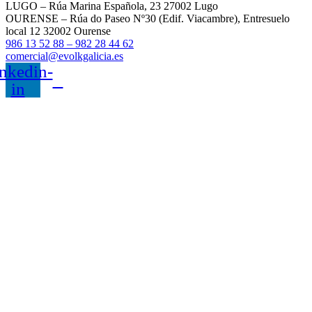
LUGO – Rúa Marina Española, 23 27002 Lugo
OURENSE – Rúa do Paseo Nº30 (Edif. Viacambre), Entresuelo
local 12 32002 Ourense
986 13 52 88 – 982 28 44 62
comercial@evolkgalicia.es
nkedin-
in