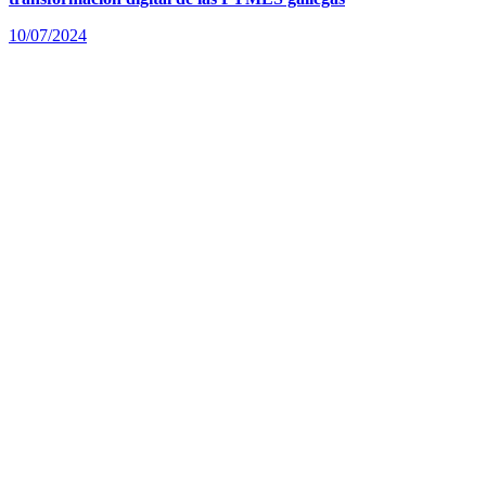
09/11/2022
Cómo las ayudas del Kit Digital impulsan la digitalización de las
microempresas.
18/10/2022
Gestión digital de documentos. Conoce Solpheo Suite
04/10/2022
Beneficios de la implantación de un CRM
24/08/2022
Ventajas de la digitalización de facturas