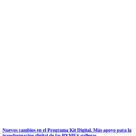
Ventajas de digitalizar la gestión administrativa en las empresas
del sector Construcción
20/04/2023
Ventajas de la digitalización del proceso de gestión documental
16/03/2023
Claves para la digitalización de procesos en el sector de la
Distribución
02/02/2023
¿Por qué es importante digitalizar la documentación de tu
oficina?