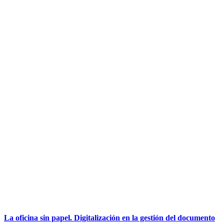
Nuevos cambios en el Programa Kit Digital. Más apoyo para la
transformación digital de las PYMES gallegas
10/07/2024