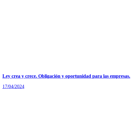
23/03/2022
Agente digitalizador para tramitar tu Kit Digital.
11/03/2022
Kit Digital Galicia. Consigue hasta 12.000€ para digitalizar tu
pyme.
28/01/2022
Digitalízate. ¿Cómo firmar un documento con certificado
digital?
10/12/2021
Ventajas de la firma digital de albaranes para las empresas de
Distribución