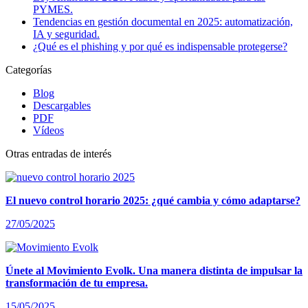
PYMES.
Tendencias en gestión documental en 2025: automatización,
IA y seguridad.
¿Qué es el phishing y por qué es indispensable protegerse?
Categorías
Blog
Descargables
PDF
Vídeos
Otras entradas de interés
El nuevo control horario 2025: ¿qué cambia y cómo adaptarse?
27/05/2025
Únete al Movimiento Evolk. Una manera distinta de impulsar la
transformación de tu empresa.
15/05/2025