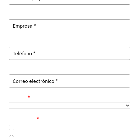
Provincia
*
Ya soy cliente
*
Sí
No