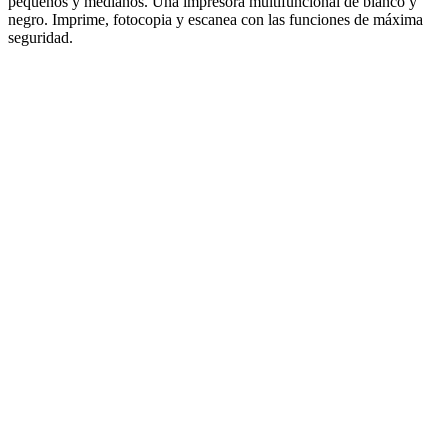
pequeños y medianos. Una impresora multifuncional de blanco y
negro. Imprime, fotocopia y escanea con las funciones de máxima
seguridad.